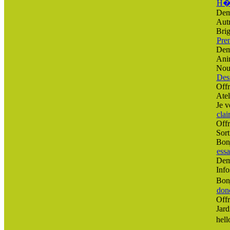
H�b
Dem
Aut
Bri
Pren
Dem
Ani
Nou
Dess
Offr
Atel
Je v
clai
Offr
Sort
Bonj
ess
Dem
Info
Bonj
donc
Offr
Jard
hell