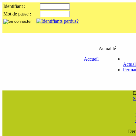
Identifiant :
Mot de passe :
Actualité
Accueil
Actual
Perma
E
S
Der