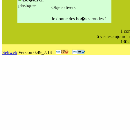
Objets divers
Je donne des bo�tes rondes 1...
1 con
6 visites aujourd'
130 a
Seliweb
Version 0.49_7.14 -
-